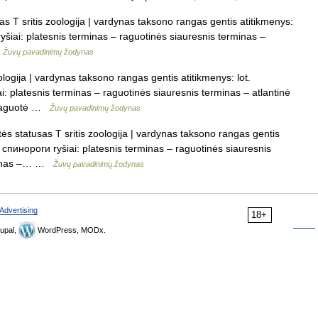
T sritis zoologija | vardynas taksono rangas gentis atitikmenys:
šiai: platesnis terminas – raguotinės siauresnis terminas –
…
Žuvų pavadinimų žodynas
logija | vardynas taksono rangas gentis atitikmenys: lot.
: platesnis terminas – raguotinės siauresnis terminas – atlantinė
 raguotė …
Žuvų pavadinimų žodynas
 statusas T sritis zoologija | vardynas taksono rangas gentis
 спинороги ryšiai: platesnis terminas – raguotinės siauresnis
erminas –… …
Žuvų pavadinimų žodynas
Advertising
18+
upal,
WordPress, MODx.