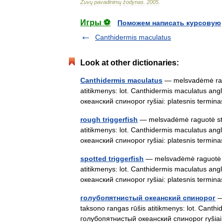
Žuvų
pavadinimų
žodynas
.
2005
.
Игры ⚽
Поможем написать курсовую
Canthidermis maculatus
Look at other dictionaries:
Canthidermis maculatus
— melsvadėmė raguo
atitikmenys: lot. Canthidermis maculatus angl
океанский спинорог ryšiai: platesnis ter
rough triggerfish
— melsvadėmė raguotė stat
atitikmenys: lot. Canthidermis maculatus angl
океанский спинорог ryšiai: platesnis ter
spotted triggerfish
— melsvadėmė raguotė sta
atitikmenys: lot. Canthidermis maculatus angl
океанский спинорог ryšiai: platesnis ter
голубопятнистый океанский спинорог
—
taksono rangas rūšis atitikmenys: lot. Canthid
голубопятнистый океанский спинорог ryšia