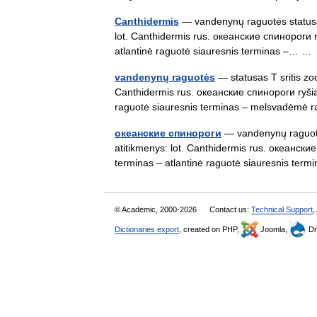
Canthidermis
— vandenynų raguotės statusas 
lot. Canthidermis rus. океанские спинороги ry
atlantinė raguotė siauresnis terminas –… 
vandenynų raguotės
— statusas T sritis zoo
Canthidermis rus. океанские спинороги ryšiai
raguotė siauresnis terminas – melsvadėmė
океанские спинороги
— vandenynų raguotės
atitikmenys: lot. Canthidermis rus. океанские
terminas – atlantinė raguotė siauresnis t
© Academic, 2000-2026
Contact us:
Technical Support
,
Dictionaries export
, created on PHP,
Joomla,
Dr