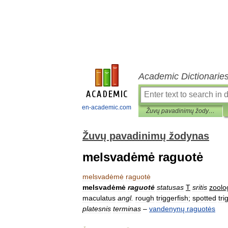
Academic Dictionarie
en-academic.com
Žuvų pavadinimų žodynas
Žuvų pavadinimų žodynas
melsvadėmė raguotė
melsvadėmė
raguotė
melsvadėmė
raguotė
statusas
T
sritis
zoolo
maculatus
angl
.
rough
triggerfish
;
spotted
tri
platesnis
terminas
–
vandenynų
raguotės