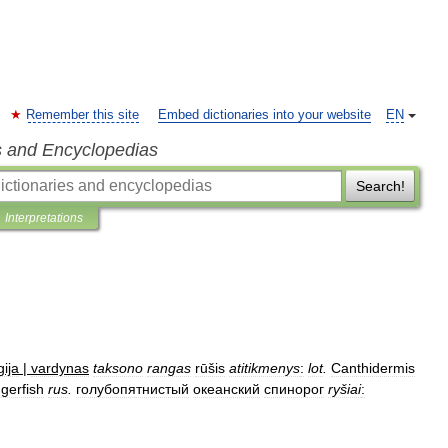
Remember this site
Embed dictionaries into your website
EN
s and Encyclopedias
Search!
Interpretations
gija
|
vardynas
taksono
rangas
rūšis
atitikmenys
:
lot
.
Canthidermis
ggerfish
rus
.
голубопятнистый
океанский
спинорог
ryšiai
: